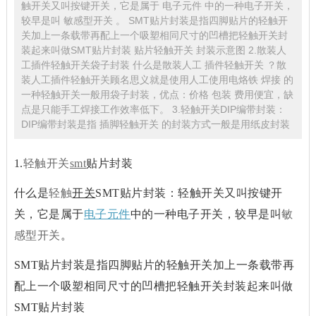
触开关又叫按键开关，它是属于 电子元件 中的一种电子开关，
较早是叫 敏感型开关 。 SMT贴片封装是指四脚贴片的轻触开
关加上一条载带再配上一个吸塑相同尺寸的凹槽把轻触开关封
装起来叫做SMT贴片封装 贴片轻触开关 封装示意图 2.散装人
工插件轻触开关袋子封装 什么是散装人工 插件轻触开关 ？散
装人工插件轻触开关顾名思义就是使用人工使用电烙铁 焊接 的
一种轻触开关一般用袋子封装，优点：价格 包装 费用便宜，缺
点是只能手工焊接工作效率低下。 3.轻触开关DIP编带封装：
DIP编带封装是指 插脚轻触开关 的封装方式一般是用纸皮封装
1.
轻触开关
smt
贴片封装
什么是
轻触
开关
SMT贴片封装：轻触开关又叫按键开
关，它是属于
电子元件
中的一种电子开关，较早是叫
敏
感型开关
。
SMT贴片封装是指四脚贴片的轻触开关加上一条载带再
配上一个吸塑相同尺寸的凹槽把轻触开关封装起来叫做
SMT贴片封装