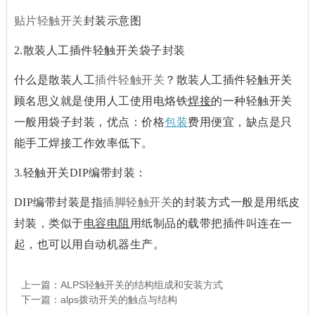
贴片轻触开关
封装示意图
2.散装人工插件轻触开关袋子封装
什么是散装人工
插件轻触开关
？散装人工插件轻触开关
顾名思义就是使用人工使用电烙铁
焊接
的一种轻触开关
一般用袋子封装，优点：价格
包装
费用便宜，缺点是只
能手工焊接工作效率低下。
3.轻触开关DIP编带封装：
DIP编带封装是指
插脚轻触开关
的封装方式一般是用纸皮
封装，类似于
电容
电阻
用纸制品的载带把插件叫连在一
起，也可以用自动机器生产。
上一篇：
ALPS轻触开关的结构组成和安装方式
下一篇：
alps拨动开关的触点与结构