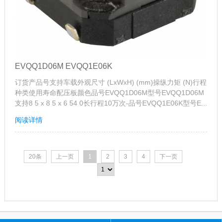
EVQQ1D06M EVQQ1E06K
订货产品号支持车载外观尺寸 (LxWxH) (mm)操纵力矩 (N)行程
种类使用寿命配压板颜色品号EVQQ1D06M型号EVQQ1D06M
支持8 5 x 8 5 x 6 54 0长行程10万次-品号EVQQ1E06K型号E...
阅读详情
20条
上一页
1
2
3
4
下一页